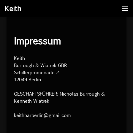
Keith
Me
Skip
to
content
Impressum
Keith
Burrough & Wiatrek GBR
Schillerpromenade 2
12049 Berlin
GESCHAFTSFÜHRER: Nicholas Burrough &
Kenneth Wiatrek
keithbarberlin@gmail.com